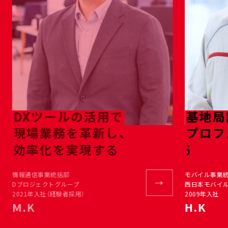
DXツールの活用で
基地局
現場業務を革新し、
プロフ
効率化を実現する
通信イ
情報通信事業統括部
モバイル事業
Dプロジェクトグループ
西日本モバイ
2021年入社（経験者採用）
2009年入社
M.K
H.K