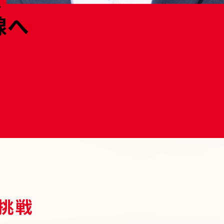
線へ
挑戦