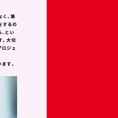
なく、第
をするの
る、とい
す。大切
プロジェ
います。