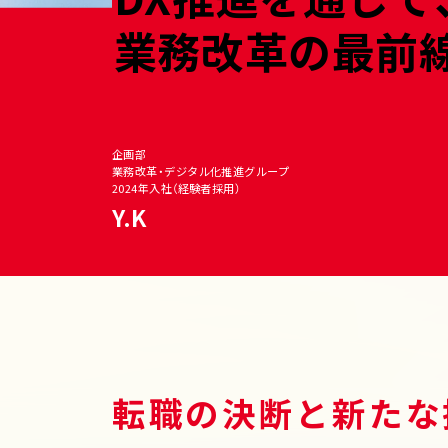
業務改革の最前
企画部
業務改革・デジタル化推進グループ
2024年入社（経験者採用）
Y.K
転職の決断と新たな