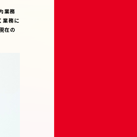
内業務
く業務に
現在の