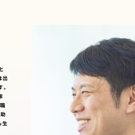
と
は出
す。
ま
転職
補助
も生